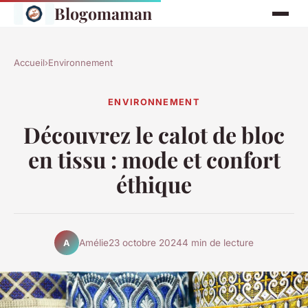
Blogomaman
Accueil
›
Environnement
ENVIRONNEMENT
Découvrez le calot de bloc
en tissu : mode et confort
éthique
Amélie
23 octobre 2024
4 min de lecture
A