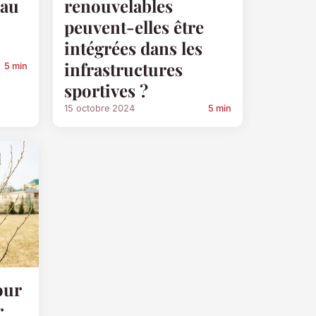
eau
renouvelables
peuvent-elles être
intégrées dans les
infrastructures
5 min
sportives ?
15 octobre 2024
5 min
our
r