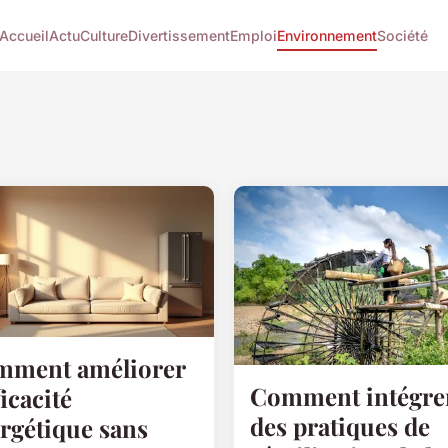
Accueil
Actu
Culture
Divertissement
Emploi
Environnement
Société
mment améliorer
Comment intégre
ficacité
des pratiques de
rgétique sans