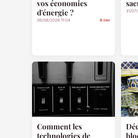
vos économies
sac
d'énergie ?
31/07
06/08/2026 11:04
8 min
Comment les
Déc
technologies de
blo