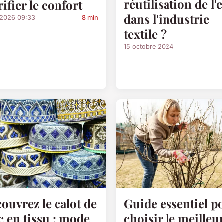
réutilisation de l'
rifier le confort
dans l'industrie
/2026 09:33
8 min
textile ?
15 octobre 2024
ouvrez le calot de
Guide essentiel p
c en tissu : mode
choisir le meilleu